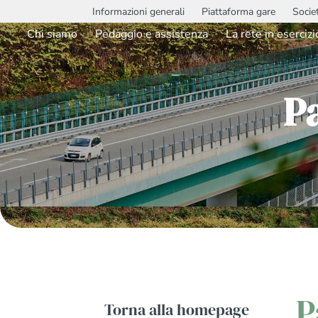
Informazioni generali
Piattaforma gare
Socie
Chi siamo
Pedaggio e assistenza
La rete in esercizi
P
P
Torna alla homepage