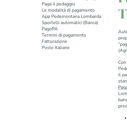
Paga il pedaggio
T
Le modalità di pagamento
App Pedemontana Lombarda
Sportelli automatici (Banca)
PagoPA
Auto
Termini di pagamento
prop
Fatturazione
“pag
Poste Italiane
(AgI
Con 
Pede
il p
stan
Paga
Lomb
banc
pres