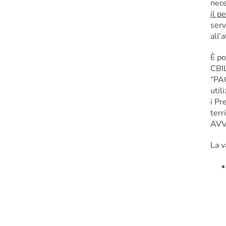
nece
il p
serv
all’
È po
CBIL
“PAG
util
i Pr
terr
AVV
La v