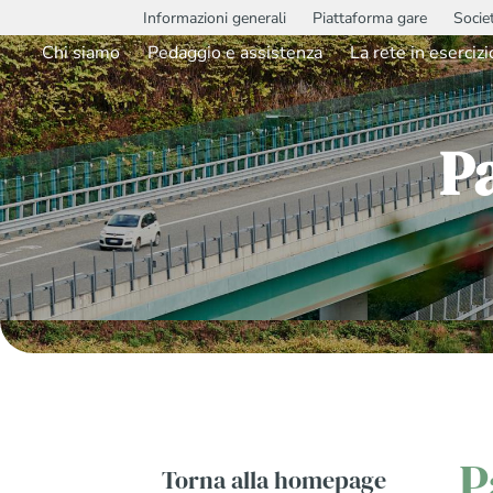
Informazioni generali
Piattaforma gare
Socie
Chi siamo
Pedaggio e assistenza
La rete in esercizi
P
P
Torna alla homepage