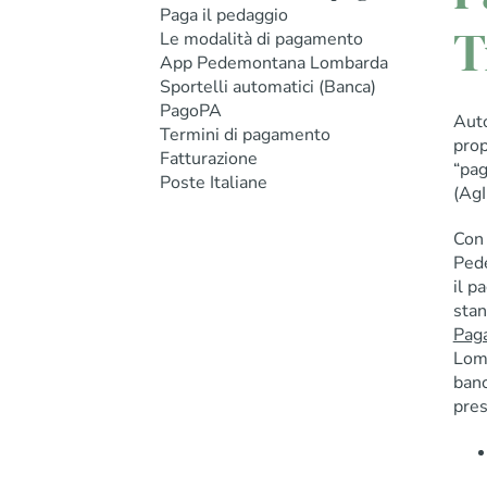
Paga il pedaggio
T
Le modalità di pagamento
App Pedemontana Lombarda
Sportelli automatici (Banca)
PagoPA
Auto
Termini di pagamento
prop
Fatturazione
“pag
Poste Italiane
(AgI
Con 
Pede
il p
stan
Paga
Lomb
banc
pres