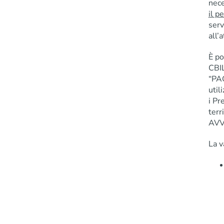
nece
il p
serv
all’
È po
CBIL
“PAG
util
i Pr
terr
AVV
La v