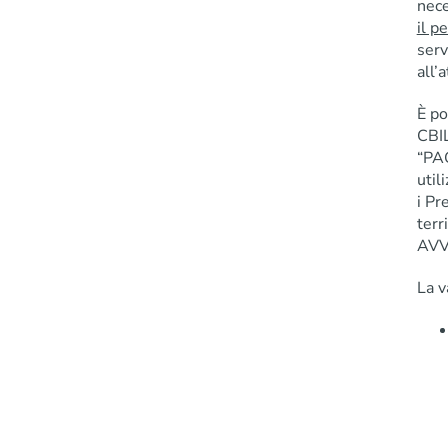
nece
il p
serv
all’
È po
CBIL
“PAG
util
i Pr
terr
AVV
La v