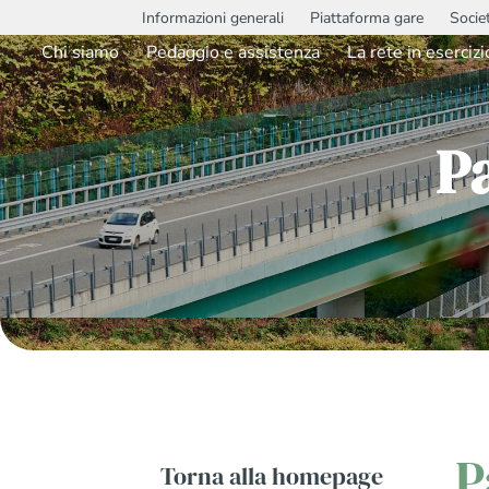
Informazioni generali
Piattaforma gare
Socie
Chi siamo
Pedaggio e assistenza
La rete in esercizi
P
P
Torna alla homepage