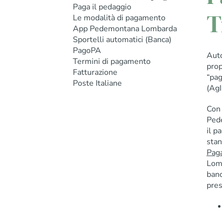
Paga il pedaggio
T
Le modalità di pagamento
App Pedemontana Lombarda
Sportelli automatici (Banca)
PagoPA
Auto
Termini di pagamento
prop
Fatturazione
“pag
Poste Italiane
(AgI
Con 
Pede
il p
stan
Paga
Lomb
banc
pres