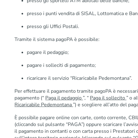
presso gli sportelli ATM abilitati delle banche;
presso i punti vendita di SISAL, Lottomatica e Ban
presso gli Uffici Postali.
Tramite il sistema pagoPA è possibile:
pagare il pedaggio;
pagare i solleciti di pagamento;
ricaricare il servizio “Ricaricabile Pedemontana”.
Per effettuare il pagamento tramite pagoPA è necessario
pagamento (“
Paga il pedaggio
”, “
Paga il sollecito
” o a
Ricaricabile Pedemontana
”) e scegliere all’atto del p
È possibile pagare online con carte, conto corrente, CBI
(cliccando sul pulsante “PAGA”) oppure scaricare l’avvis
il pagamento in contanti o con carta presso i Prestatori d
sull’intero territorio nazionale (cliccando sul pulsant