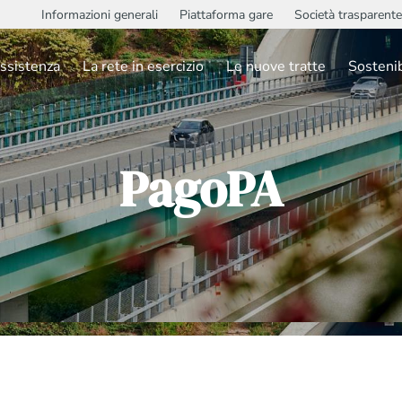
Informazioni generali
Piattaforma gare
Società trasparente
ssistenza
La rete in esercizio
Le nuove tratte
Sostenib
PagoPA