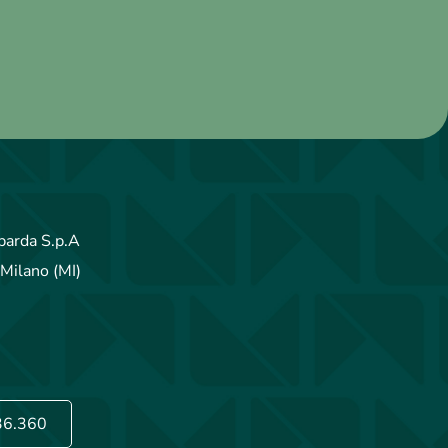
arda S.p.A
Milano (MI)
36.360