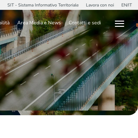
SIT - Sistema Informativo Territoriale
Lavora con noi
EN/IT
ilità
Area Media e News
Contatti e sedi