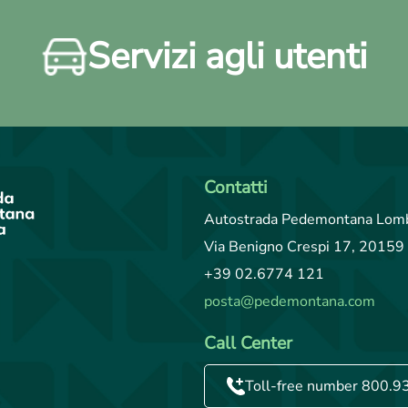
Servizi agli utenti
Contatti
Autostrada Pedemontana Lomb
Via Benigno Crespi 17, 20159 
+39 02.6774 121
posta@pedemontana.com
Call Center
Toll-free number 800.9