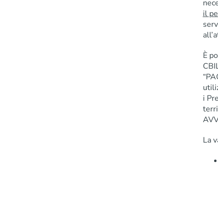
nece
il p
serv
all’
È po
CBIL
“PAG
util
i Pr
terr
AVV
La v