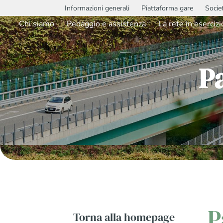
Informazioni generali
Piattaforma gare
Socie
Chi siamo
Pedaggio e assistenza
La rete in esercizi
P
P
Torna alla homepage