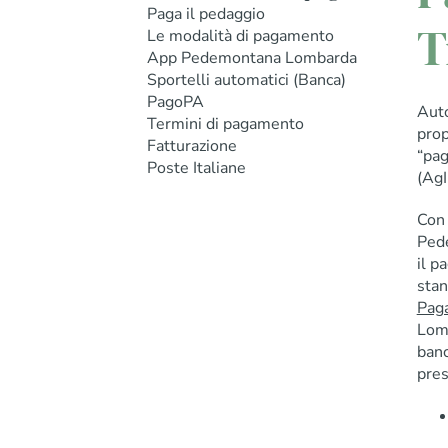
Paga il pedaggio
T
Le modalità di pagamento
App Pedemontana Lombarda
Sportelli automatici (Banca)
PagoPA
Auto
Termini di pagamento
prop
Fatturazione
“pag
Poste Italiane
(AgI
Con 
Pede
il p
stan
Paga
Lomb
banc
pres