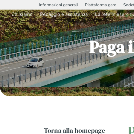
Informazioni generali
Piattaforma gare
Socie
Chi siamo
Pedaggio e assistenza
La rete in esercizi
Paga i
P
Torna alla homepage