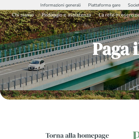
Informazioni generali
Piattaforma gare
Socie
Chi siamo
Pedaggio e assistenza
La rete in esercizi
Paga i
P
Torna alla homepage