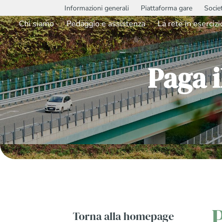
Informazioni generali
Piattaforma gare
Socie
Chi siamo
Pedaggio e assistenza
La rete in esercizi
Paga i
P
Torna alla homepage