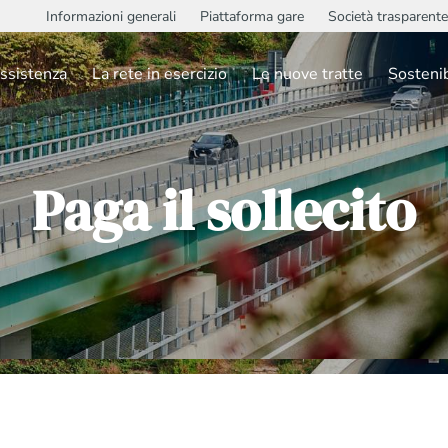
Informazioni generali
Piattaforma gare
Società trasparente
ssistenza
La rete in esercizio
Le nuove tratte
Sostenib
Paga il sollecito