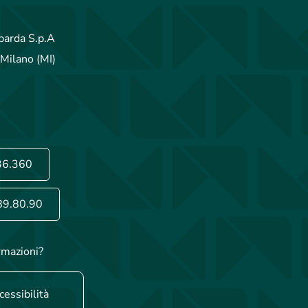
arda S.p.A
Milano (MI)
36.360
89.80.90
rmazioni?
cessibilità