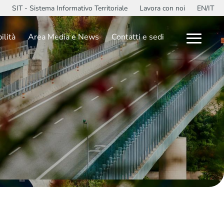
SIT - Sistema Informativo Territoriale
Lavora con noi
EN/IT
ilità
Area Media e News
Contatti e sedi