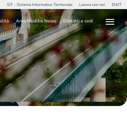
SIT - Sistema Informativo Territoriale
Lavora con noi
EN/IT
ilità
Area Media e News
Contatti e sedi