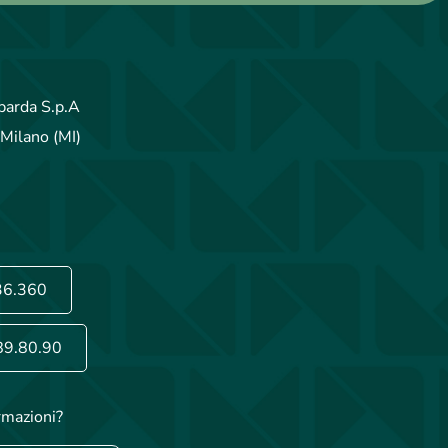
arda S.p.A
Milano (MI)
36.360
89.80.90
rmazioni?