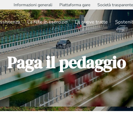
Informazioni generali
Piattaforma gare
Società trasparente
ssistenza
La rete in esercizio
Le nuove tratte
Sostenib
Paga il pedaggio