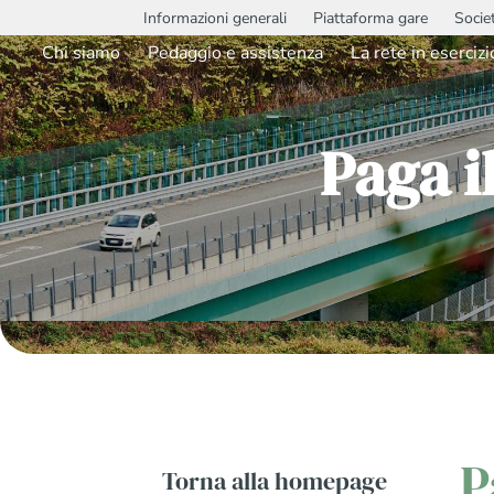
Informazioni generali
Piattaforma gare
Socie
Chi siamo
Pedaggio e assistenza
La rete in esercizi
Paga i
P
Torna alla homepage