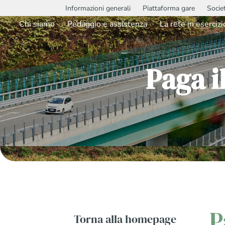
Informazioni generali
Piattaforma gare
Socie
Chi siamo
Pedaggio e assistenza
La rete in esercizi
Paga i
P
Torna alla homepage