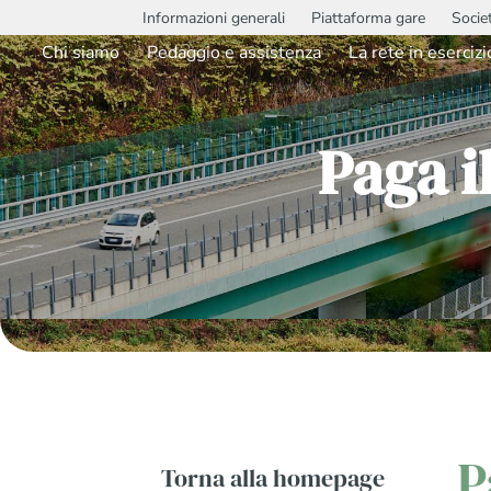
Informazioni generali
Piattaforma gare
Socie
Chi siamo
Pedaggio e assistenza
La rete in esercizi
Paga i
P
Torna alla homepage