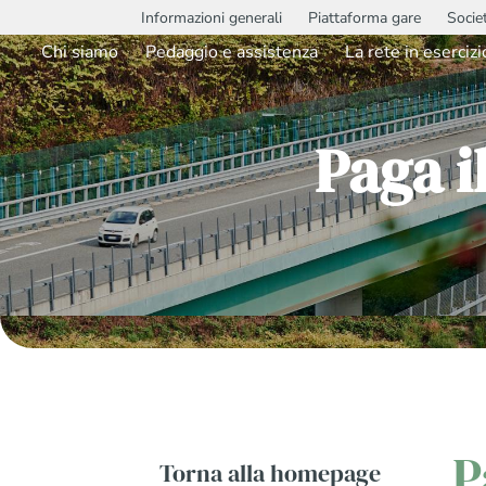
Informazioni generali
Piattaforma gare
Socie
Chi siamo
Pedaggio e assistenza
La rete in esercizi
Paga i
P
Torna alla homepage