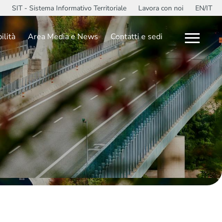
SIT - Sistema Informativo Territoriale
Lavora con noi
EN/IT
ilità
Area Media e News
Contatti e sedi