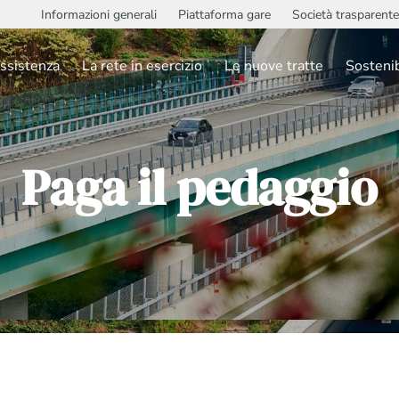
Informazioni generali
Piattaforma gare
Società trasparente
ssistenza
La rete in esercizio
Le nuove tratte
Sostenib
Paga il pedaggio