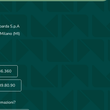
arda S.p.A
Milano (MI)
36.360
89.80.90
rmazioni?