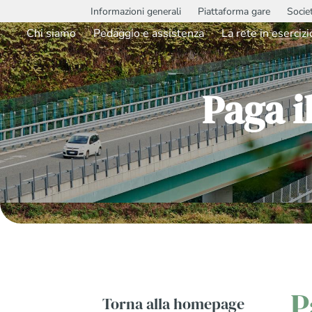
Informazioni generali
Piattaforma gare
Socie
Chi siamo
Pedaggio e assistenza
La rete in esercizi
Paga i
P
Torna alla homepage