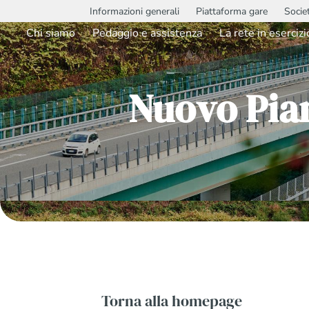
Informazioni generali
Piattaforma gare
Socie
Chi siamo
Pedaggio e assistenza
La rete in esercizi
Nuovo Pia
Torna alla homepage