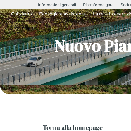
Informazioni generali
Piattaforma gare
Socie
Chi siamo
Pedaggio e assistenza
La rete in esercizi
Nuovo Pia
Torna alla homepage