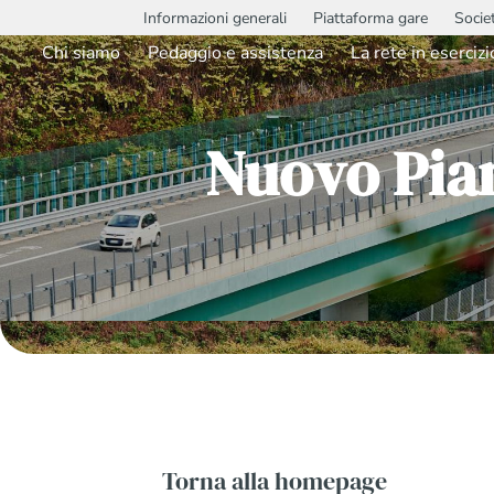
Informazioni generali
Piattaforma gare
Socie
Chi siamo
Pedaggio e assistenza
La rete in esercizi
Nuovo Pia
Torna alla homepage