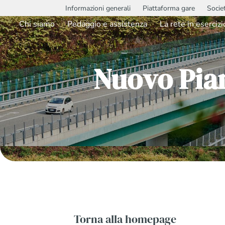
Informazioni generali
Piattaforma gare
Socie
Chi siamo
Pedaggio e assistenza
La rete in esercizi
Nuovo Pia
Torna alla homepage