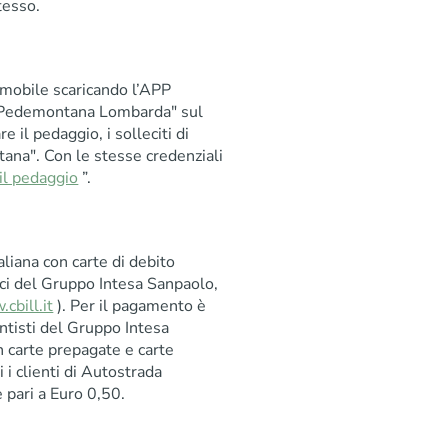
tesso.
o mobile scaricando l’APP
"Pedemontana Lombarda" sul
il pedaggio, i solleciti di
tana". Con le stesse credenziali
il pedaggio
”.
taliana con carte di debito
ci del Gruppo Intesa Sanpaolo,
cbill.it
). Per il pagamento è
entisti del Gruppo Intesa
n carte prepagate e carte
i i clienti di Autostrada
pari a Euro 0,50.