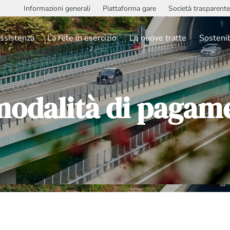
Informazioni generali
Piattaforma gare
Società trasparente
ssistenza
La rete in esercizio
Le nuove tratte
Sostenib
modalità di pagam