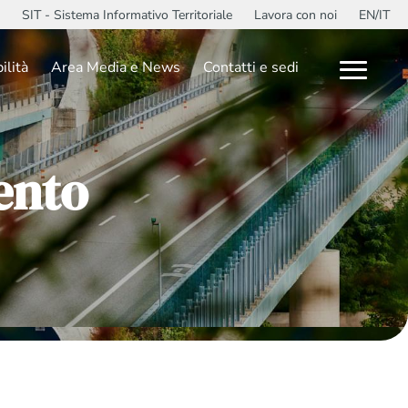
SIT - Sistema Informativo Territoriale
Lavora con noi
EN/IT
ilità
Area Media e News
Contatti e sedi
ento