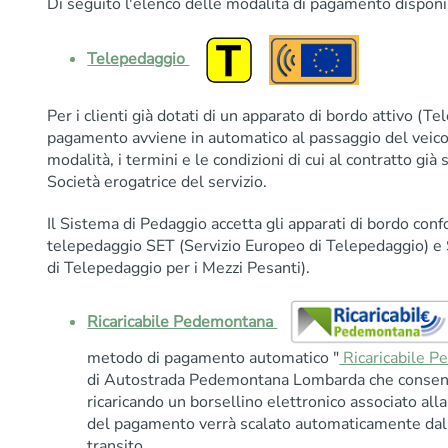
Di seguito l'elenco delle modalità di pagamento disponib
Telepedaggio
Per i clienti già dotati di un apparato di bordo attivo (T
pagamento avviene in automatico al passaggio del veicol
modalità, i termini e le condizioni di cui al contratto già s
Società erogatrice del servizio.
Il Sistema di Pedaggio accetta gli apparati di bordo conf
telepedaggio SET (Servizio Europeo di Telepedaggio) e 
di Telepedaggio per i Mezzi Pesanti).
Ricaricabile Pedemontana
metodo di pagamento automatico "
Ricaricabile 
di Autostrada Pedemontana Lombarda che consent
ricaricando un borsellino elettronico associato alla
del pagamento verrà scalato automaticamente dal 
transito