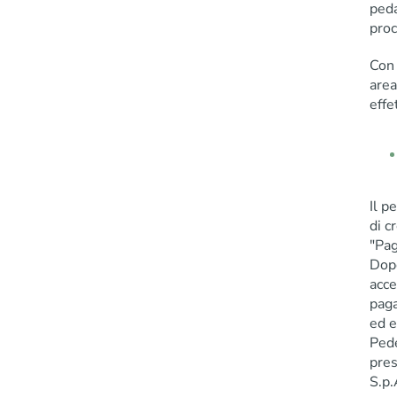
peda
proc
Con 
area
effe
Il p
di c
"Pag
Dopo
acce
paga
ed e
Pede
pres
S.p.