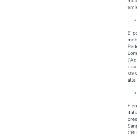
moda
emis
E' p
mobi
Ped
Lomb
l'Ap
rica
stes
alla
È po
ital
pres
Sanp
CBI