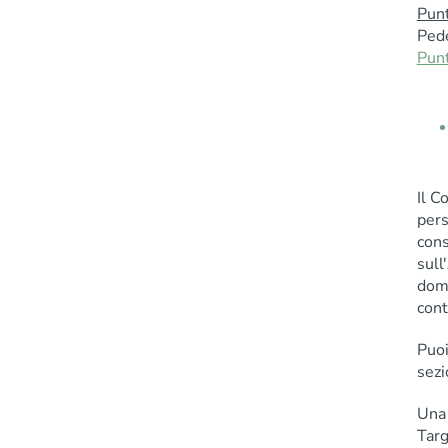
Punt
Ped
Punt
Il C
pers
cons
sull
domi
cont
Puoi
sez
Una 
Targ