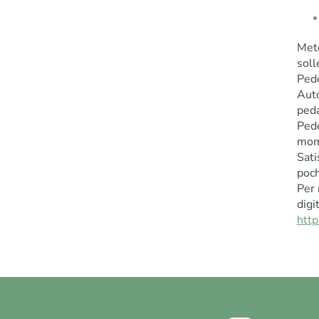
Meto
soll
Pede
Auto
peda
Ped
mome
Sati
poch
Per 
digi
http