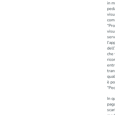
in m
peda
visu
comp
“Pro
visu
serv
l'ap
dell
che 
rico
entr
tran
qual
è po
“Pe
In q
pag
scar