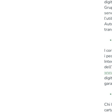
digi
Grup
serv
l’ut
Aut
tran
I co
i pe
Inte
dell
www.
digi
gara
Chi 
cart