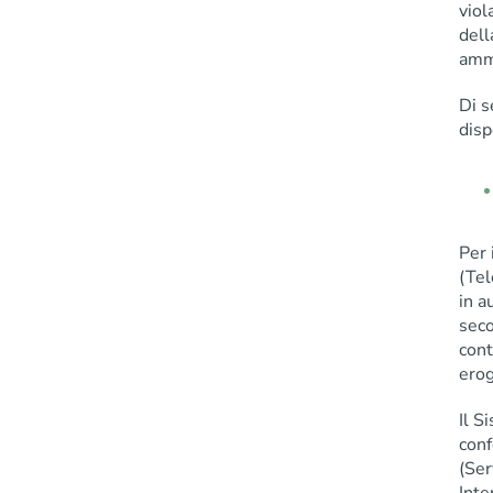
viol
dell
ammi
Di s
disp
Per 
(Tel
in a
seco
cont
erog
Il S
conf
(Ser