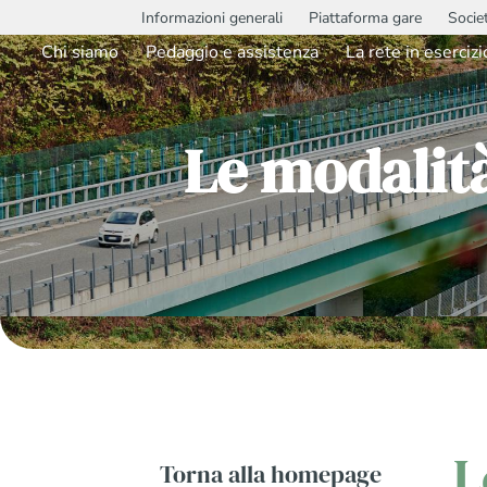
Informazioni generali
Piattaforma gare
Socie
Chi siamo
Pedaggio e assistenza
La rete in esercizi
Le modalit
L
Torna alla homepage