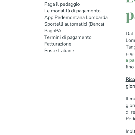
Paga il pedaggio
p
Le modalità di pagamento
App Pedemontana Lombarda
Sportelli automatici (Banca)
PagoPA
Dal
Termini di pagamento
Lomb
Fatturazione
Tang
Poste Italiane
paga
a p
fino
Rico
gior
Il m
gior
di r
Ped
Inol