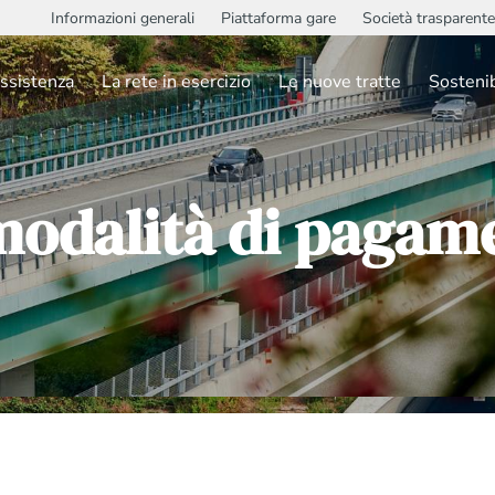
Informazioni generali
Piattaforma gare
Società trasparente
ssistenza
La rete in esercizio
Le nuove tratte
Sostenib
modalità di pagam