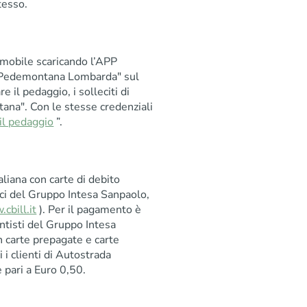
tesso.
o mobile scaricando l’APP
"Pedemontana Lombarda" sul
il pedaggio, i solleciti di
tana". Con le stesse credenziali
il pedaggio
”.
taliana con carte di debito
ci del Gruppo Intesa Sanpaolo,
cbill.it
). Per il pagamento è
entisti del Gruppo Intesa
n carte prepagate e carte
i i clienti di Autostrada
pari a Euro 0,50.