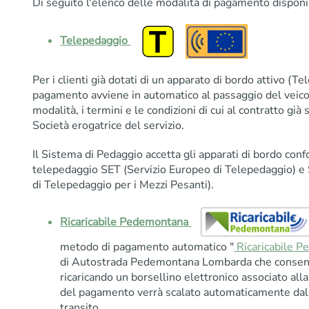
Di seguito l'elenco delle modalità di pagamento disponib
Telepedaggio
Per i clienti già dotati di un apparato di bordo attivo (T
pagamento avviene in automatico al passaggio del veicol
modalità, i termini e le condizioni di cui al contratto già s
Società erogatrice del servizio.
Il Sistema di Pedaggio accetta gli apparati di bordo conf
telepedaggio SET (Servizio Europeo di Telepedaggio) e 
di Telepedaggio per i Mezzi Pesanti).
Ricaricabile Pedemontana
metodo di pagamento automatico "
Ricaricabile 
di Autostrada Pedemontana Lombarda che consent
ricaricando un borsellino elettronico associato alla
del pagamento verrà scalato automaticamente dal 
transito