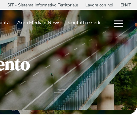
SIT - Sistema Informativo Territoriale
Lavora con noi
EN/IT
ilità
Area Media e News
Contatti e sedi
ento