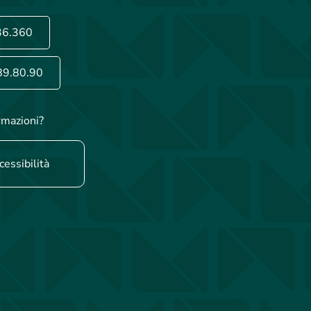
36.360
89.80.90
rmazioni?
cessibilità