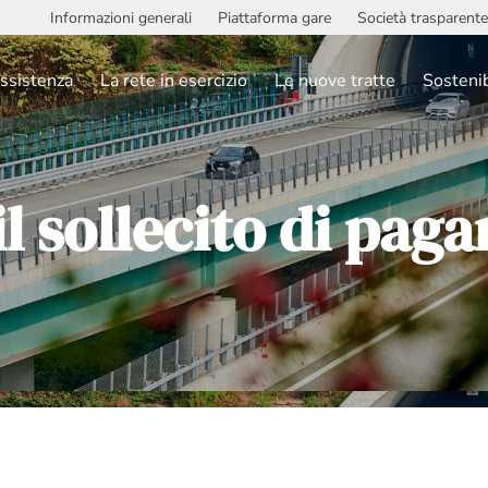
Informazioni generali
Piattaforma gare
Società trasparente
ssistenza
La rete in esercizio
Le nuove tratte
Sostenib
il sollecito di pa