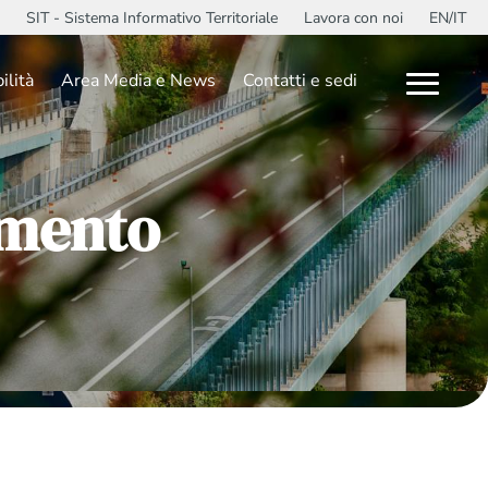
SIT - Sistema Informativo Territoriale
Lavora con noi
EN/IT
ilità
Area Media e News
Contatti e sedi
gamento