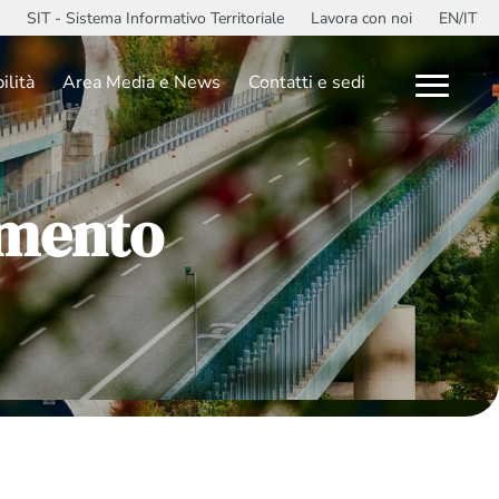
SIT - Sistema Informativo Territoriale
Lavora con noi
EN/IT
ilità
Area Media e News
Contatti e sedi
gamento