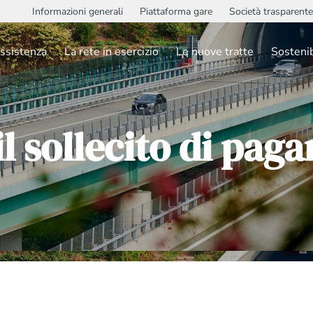
Informazioni generali
Piattaforma gare
Società trasparente
ssistenza
La rete in esercizio
Le nuove tratte
Sostenib
il sollecito di pa