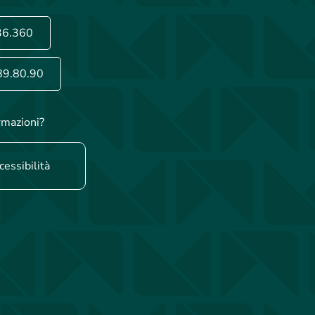
36.360
89.80.90
rmazioni?
cessibilità