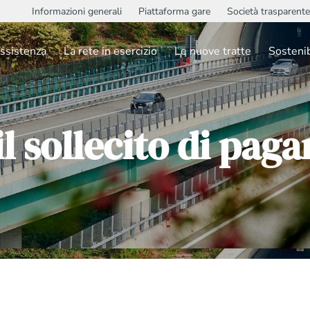
Informazioni generali
Piattaforma gare
Società trasparente
ssistenza
La rete in esercizio
Le nuove tratte
Sostenib
il sollecito di pa