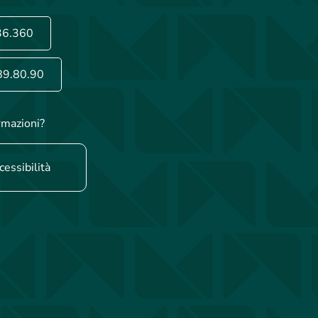
36.360
89.80.90
rmazioni?
cessibilità