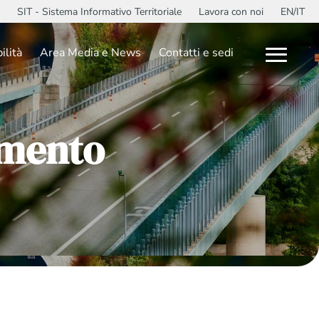
SIT - Sistema Informativo Territoriale
Lavora con noi
EN/IT
ilità
Area Media e News
Contatti e sedi
gamento