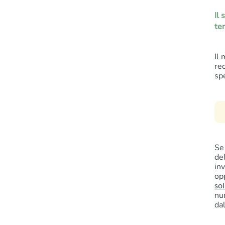
Il
te
Il
re
sp
Se
de
in
opp
so
nu
da