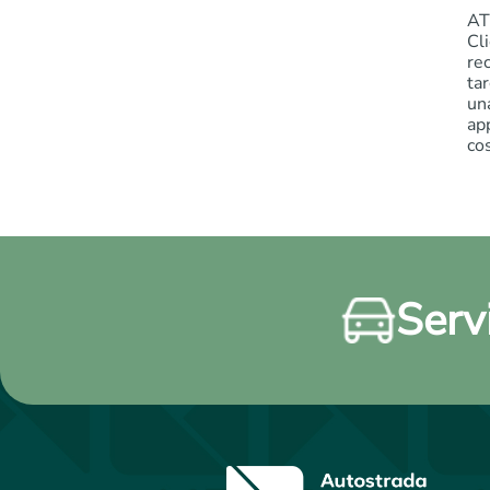
AT
Cli
rec
ta
un
ap
co
Servi