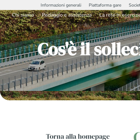
Informazioni generali
Piattaforma gare
Socie
Chi siamo
Pedaggio e assistenza
La rete in esercizi
Cos'è il soll
C
Torna alla homepage