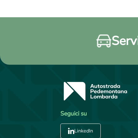
Servi
Seguici su
LinkedIn