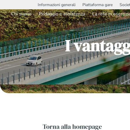
Informazioni generali
Piattaforma gare
Socie
Chi siamo
Pedaggio e assistenza
La rete in esercizi
I vantagg
Torna alla homepage