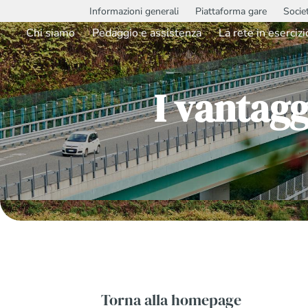
Informazioni generali
Piattaforma gare
Socie
Chi siamo
Pedaggio e assistenza
La rete in esercizi
I vantagg
Torna alla homepage