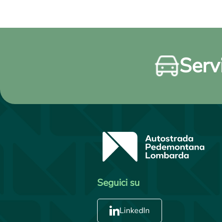
Servi
Seguici su
LinkedIn