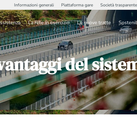
Informazioni generali
Piattaforma gare
Società trasparente
ssistenza
La rete in esercizio
Le nuove tratte
Sostenib
 vantaggi del siste