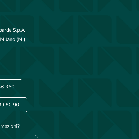
arda S.p.A
Milano (MI)
36.360
89.80.90
rmazioni?