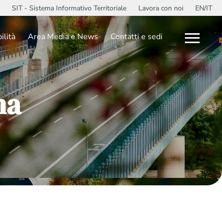
SIT - Sistema Informativo Territoriale
Lavora con noi
EN/IT
ilità
Area Media e News
Contatti e sedi
ma