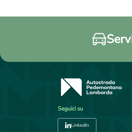
Servi
Seguici su
LinkedIn