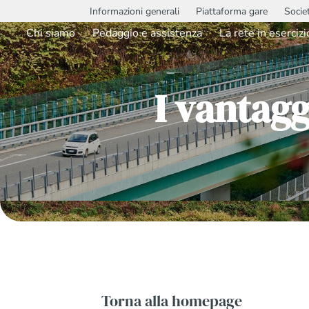
Informazioni generali
Piattaforma gare
Socie
Chi siamo
Pedaggio e assistenza
La rete in esercizi
I vantagg
Torna alla homepage