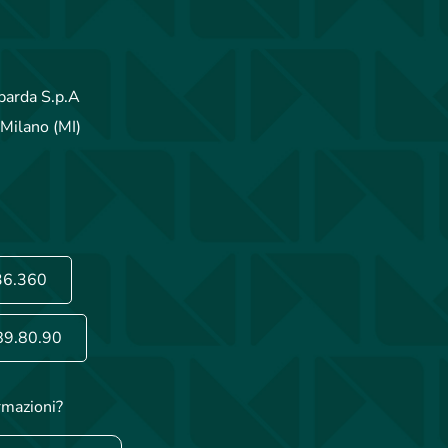
arda S.p.A
Milano (MI)
36.360
89.80.90
rmazioni?