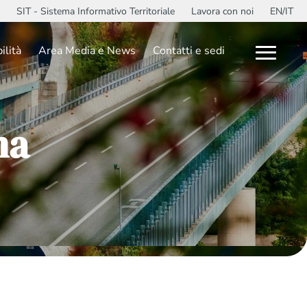
SIT - Sistema Informativo Territoriale
Lavora con noi
EN/IT
ilità
Area Media e News
Contatti e sedi
ma