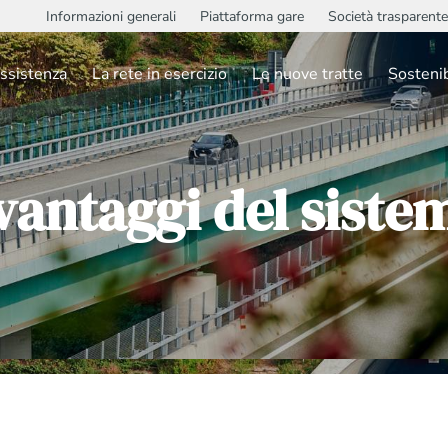
Informazioni generali
Piattaforma gare
Società trasparente
ssistenza
La rete in esercizio
Le nuove tratte
Sostenib
 vantaggi del siste