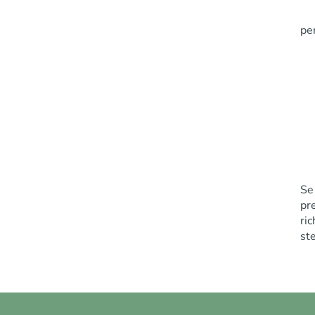
per
Se
pr
ri
st