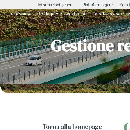
Informazioni generali
Piattaforma gare
Socie
Chi siamo
Pedaggio e assistenza
La rete in esercizi
Gestione r
Torna alla homepage