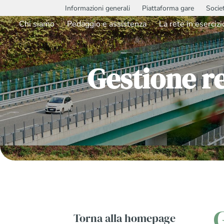
Informazioni generali
Piattaforma gare
Socie
Chi siamo
Pedaggio e assistenza
La rete in esercizi
Gestione r
Torna alla homepage