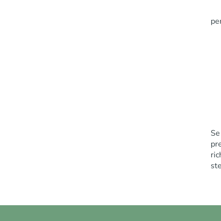
per
Se
pr
ri
st