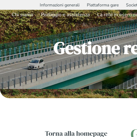
Informazioni generali
Piattaforma gare
Socie
Chi siamo
Pedaggio e assistenza
La rete in esercizi
Gestione r
Torna alla homepage