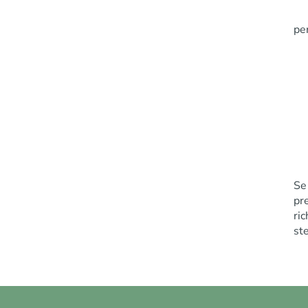
per
Se
pr
ri
st