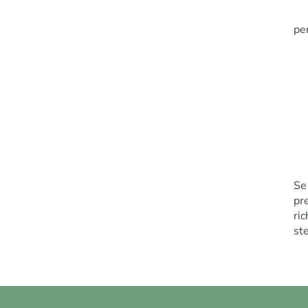
per
Se
pr
ri
st