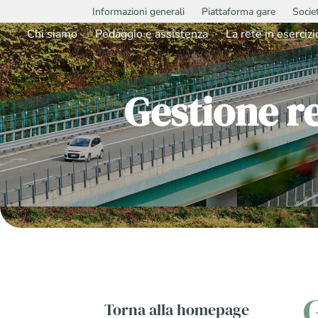
Informazioni generali
Piattaforma gare
Socie
Chi siamo
Pedaggio e assistenza
La rete in esercizi
Gestione r
Torna alla homepage