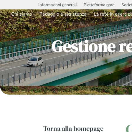
Informazioni generali
Piattaforma gare
Socie
Chi siamo
Pedaggio e assistenza
La rete in esercizi
Gestione r
Torna alla homepage