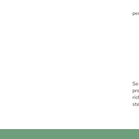
per
Se
pr
ri
st