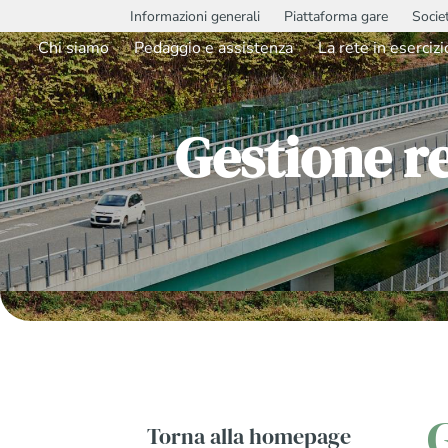
Informazioni generali
Piattaforma gare
Socie
Chi siamo
Pedaggio e assistenza
La rete in esercizi
Gestione r
Torna alla homepage