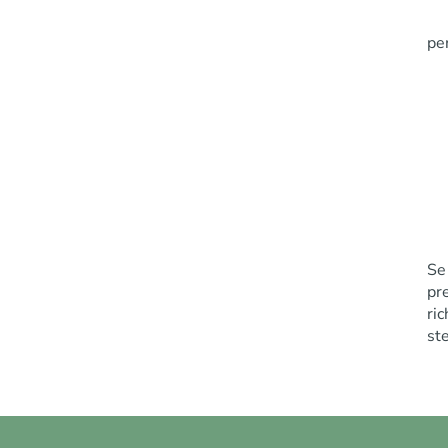
per
Se
pr
ri
st