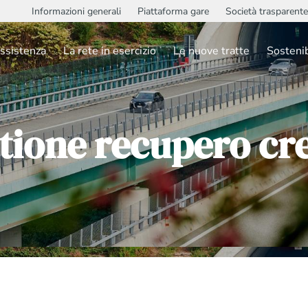
Informazioni generali
Piattaforma gare
Società trasparente
ssistenza
La rete in esercizio
Le nuove tratte
Sostenib
tione recupero cre