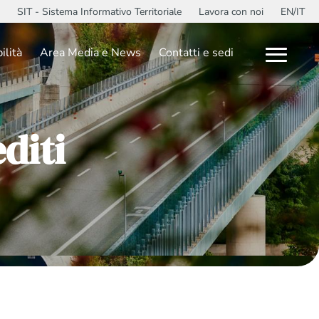
SIT - Sistema Informativo Territoriale
Lavora con noi
EN/IT
ilità
Area Media e News
Contatti e sedi
diti