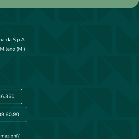
arda S.p.A
Milano (MI)
36.360
89.80.90
rmazioni?