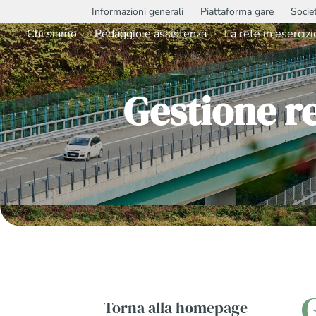
Informazioni generali
Piattaforma gare
Socie
Chi siamo
Pedaggio e assistenza
La rete in esercizi
Gestione r
Torna alla homepage