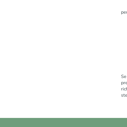
per
Se
pr
ri
st