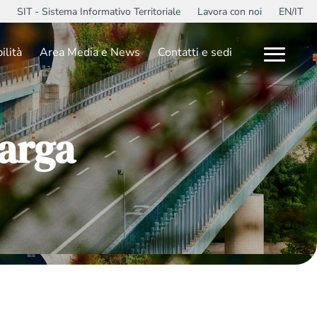
SIT - Sistema Informativo Territoriale
Lavora con noi
EN/IT
ilità
Area Media e News
Contatti e sedi
Targa