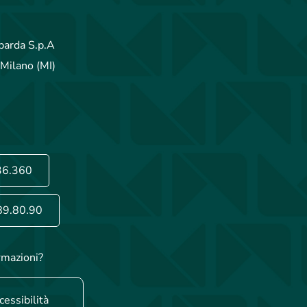
arda S.p.A
Milano (MI)
36.360
89.80.90
rmazioni?
cessibilità