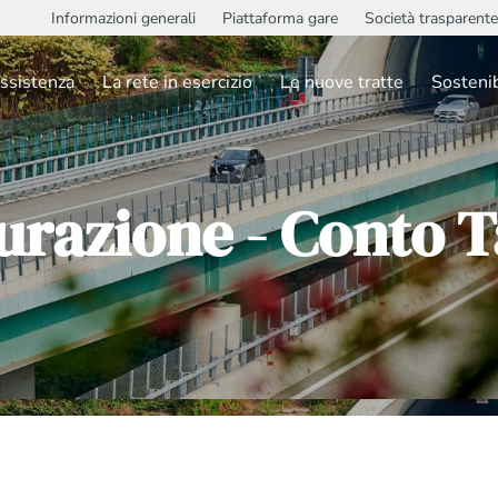
Informazioni generali
Piattaforma gare
Società trasparente
ssistenza
La rete in esercizio
Le nuove tratte
Sostenib
urazione - Conto 