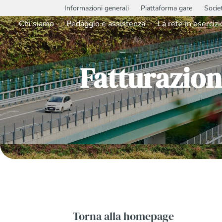
Informazioni generali
Piattaforma gare
Socie
Chi siamo
Pedaggio e assistenza
La rete in esercizi
Fatturazion
Torna alla homepage