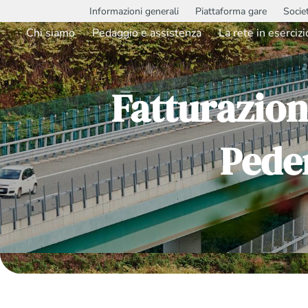
Informazioni generali
Piattaforma gare
Socie
Chi siamo
Pedaggio e assistenza
La rete in esercizi
Fatturazion
Pede