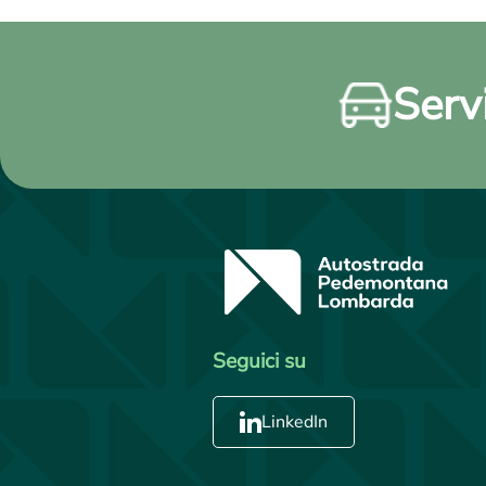
Servi
Seguici su
LinkedIn