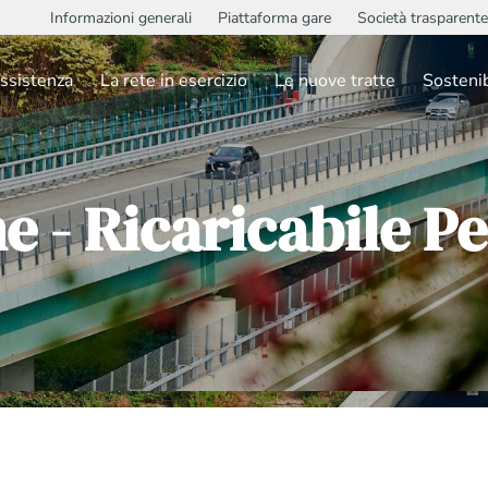
Informazioni generali
Piattaforma gare
Società trasparente
ssistenza
La rete in esercizio
Le nuove tratte
Sostenib
ne - Ricaricabile 