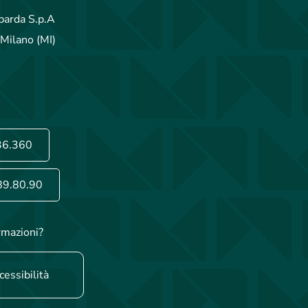
arda S.p.A
Milano (MI)
36.360
89.80.90
rmazioni?
cessibilità