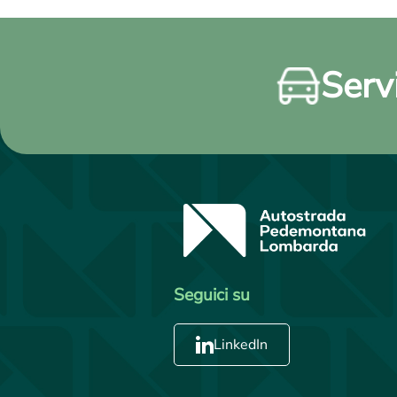
Servi
Seguici su
LinkedIn