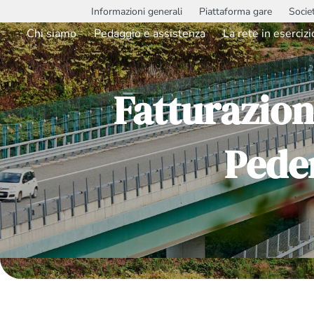
Informazioni generali
Piattaforma gare
Socie
Chi siamo
Pedaggio e assistenza
La rete in esercizi
Fatturazion
Pede