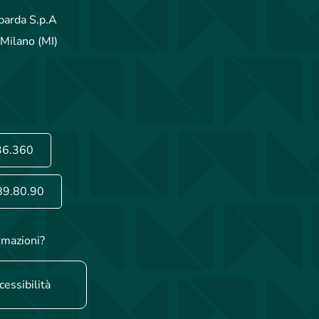
arda S.p.A
Milano (MI)
36.360
89.80.90
rmazioni?
cessibilità