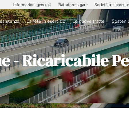
Informazioni generali
Piattaforma gare
Società trasparente
ssistenza
La rete in esercizio
Le nuove tratte
Sostenib
ne - Ricaricabile 