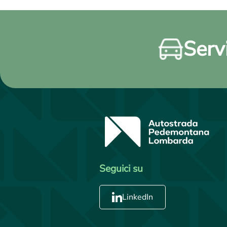
Servi
Seguici su
LinkedIn