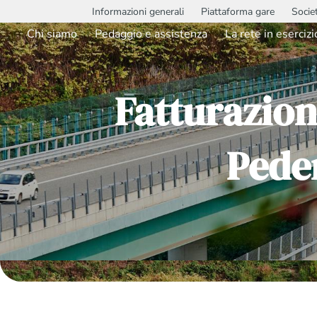
Informazioni generali
Piattaforma gare
Socie
Chi siamo
Pedaggio e assistenza
La rete in esercizi
Fatturazion
Pede