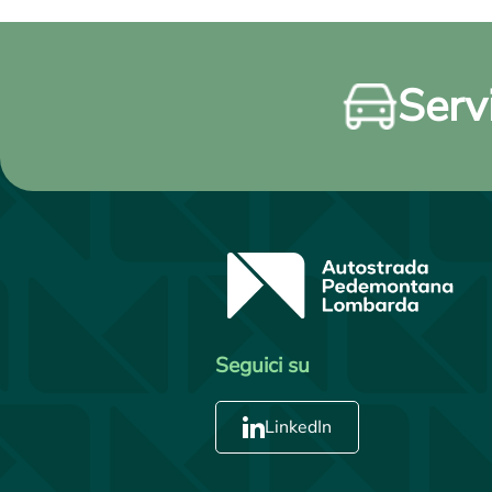
Servi
Seguici su
LinkedIn