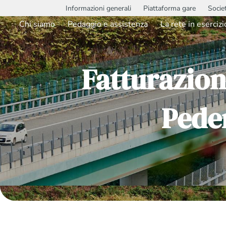
Informazioni generali
Piattaforma gare
Socie
Chi siamo
Pedaggio e assistenza
La rete in esercizi
Fatturazion
Pede