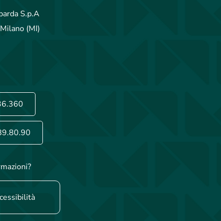
arda S.p.A
Milano (MI)
36.360
89.80.90
rmazioni?
cessibilità