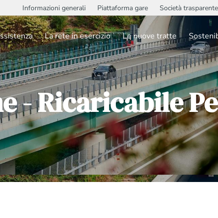
Informazioni generali
Piattaforma gare
Società trasparente
ssistenza
La rete in esercizio
Le nuove tratte
Sostenib
ne - Ricaricabile 