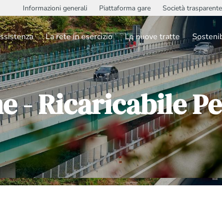
Informazioni generali
Piattaforma gare
Società trasparente
ssistenza
La rete in esercizio
Le nuove tratte
Sostenib
ne - Ricaricabile 