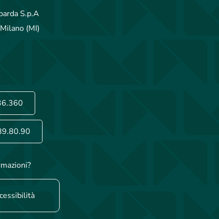
arda S.p.A
Milano (MI)
36.360
89.80.90
rmazioni?
cessibilità